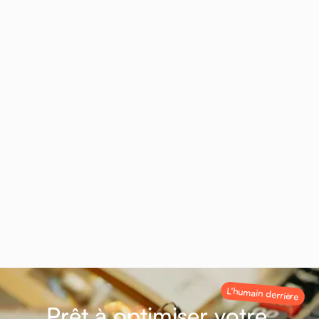
Demander mon étude gratuite
le crédit immobilier à Grenoble
Voiron
Voreppe
Être rappelé pour mon projet immobilier
Un conseiller vous contacte rapidement pour
étudier votre financement.
→
Être rappelé
L'humain derrière
P
r
ê
t
à
o
p
t
i
m
i
s
e
r
v
o
t
r
e