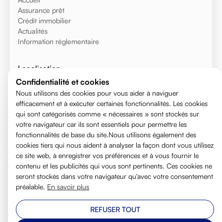
Assurance prêt
Crédit immobilier
Actualités
Information réglementaire
Localisation
Voiron
Confidentialité et cookies
Voreppe
Nous utilisons des cookies pour vous aider à naviguer
efficacement et à exécuter certaines fonctionnalités. Les cookies
Saint-Égrève
qui sont catégorisés comme « nécessaires » sont stockés sur
Meylan
votre navigateur car ils sont essentiels pour permettre les
Saint Martin d'hères
fonctionnalités de base du site.Nous utilisons également des
Grenoble
cookies tiers qui nous aident à analyser la façon dont vous utilisez
Annecy
ce site web, à enregistrer vos préférences et à vous fournir le
contenu et les publicités qui vous sont pertinents. Ces cookies ne
seront stockés dans votre navigateur qu'avec votre consentement
Contact
préalable.
En savoir plus
Saint Jean de Moirans, Auvergne-Rhône-Alpes
contact@assur-credits.fr
REFUSER TOUT