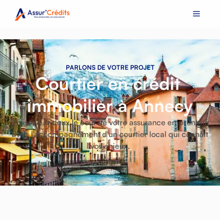
P
A
R
L
O
N
S
D
E
V
O
T
R
E
P
R
O
J
E
T
C
o
u
r
t
i
e
r
e
n
c
r
é
d
i
t
i
m
m
o
b
i
l
i
e
r
à
A
n
n
e
c
y
Divisez
par
deux
le
coût
de
votre
assurance
emprunteur
avec
l'accompagnement
d'un
courtier
local
qui
connaît
vos
enjeux.
+40
100 %