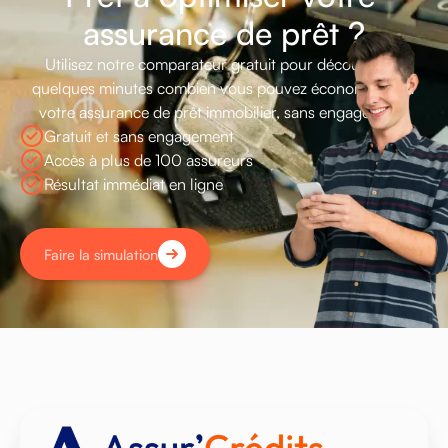
a
s
s
u
r
a
n
c
e
d
e
p
r
ê
t
?
Utilisez
notre
comparateur
gratuit
pour
découvrir
en
quelques
minutes
combien
vous
pouvez
économiser
sur
votre
assurance
de
prêt
immobilier,
sans
engagement.
Gratuit et sans engagement
Accès à plus de 100 assureurs
Résultat immédiat en ligne
Faire la simulation