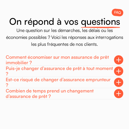
FAQ
O
n
r
é
p
o
n
d
à
v
o
s
q
u
e
s
t
i
o
n
s
Une
question
sur
les
démarches,
les
délais
ou
les
économies
possibles
?
Voici
les
réponses
aux
interrogations
les
plus
fréquentes
de
nos
clients.
Comment économiser sur mon assurance de prêt
immobilier ?
Puis-je changer d’assurance de prêt à tout moment
?
Est-ce risqué de changer d’assurance emprunteur
?
Combien de temps prend un changement
d’assurance de prêt ?