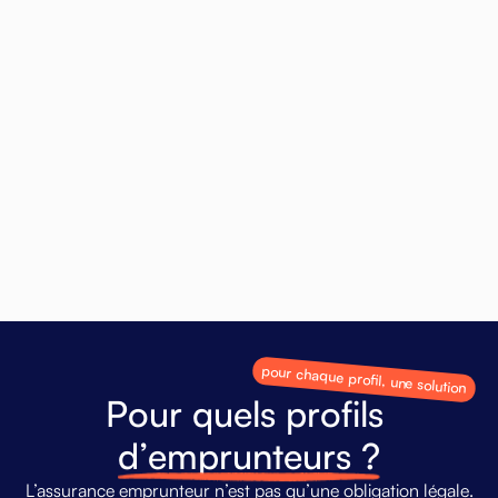
Risques de santé
Solutions dédiées aux antécédents médicaux ou
pathologies chroniques, avec des assureurs spécialisés
et des garanties adaptées.
Contactez-nous
pour chaque profil, une solution
P
o
u
r
q
u
e
l
s
p
r
o
f
i
l
s
d
’
e
m
p
r
u
n
t
e
u
r
s
?
L’assurance
emprunteur
n’est
pas
qu’une
obligation
légale.