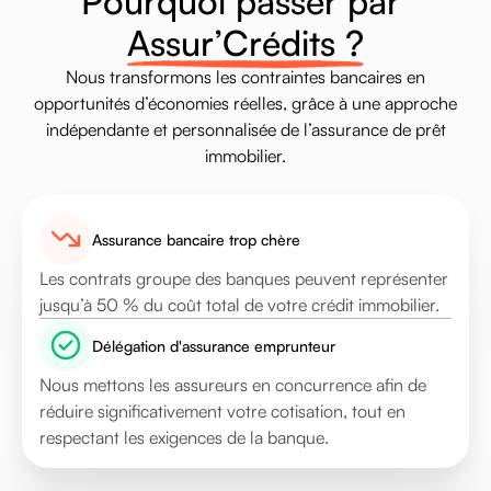
P
o
u
r
q
u
o
i
p
a
s
s
e
r
p
a
r
A
s
s
u
r
’
C
r
é
d
i
t
s
?
Nous
transformons
les
contraintes
bancaires
en
opportunités
d’économies
réelles,
grâce
à
une
approche
indépendante
et
personnalisée
de
l’assurance
de
prêt
immobilier.
Assurance bancaire trop chère
Les contrats groupe des banques peuvent représenter
jusqu’à 50 % du coût total de votre crédit immobilier.
Délégation d'assurance emprunteur
Nous mettons les assureurs en concurrence afin de
réduire significativement votre cotisation, tout en
respectant les exigences de la banque.