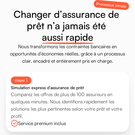
Processus simple
C
h
a
n
g
e
r
d
’
a
s
s
u
r
a
n
c
e
d
e
p
r
ê
t
n
’
a
j
a
m
a
i
s
é
t
é
a
u
s
s
i
r
a
p
i
d
e
Nous
transformons
les
contraintes
bancaires
en
opportunités
d’économies
réelles,
grâce
à
un
processus
clair,
encadré
et
entièrement
pris
en
charge.
étape 1
Simulation express d’assurance de prêt
Comparez les offres de plus de 100 assureurs en
quelques minutes. Nous identifions rapidement les
solutions les plus pertinentes selon votre prêt et votre
profil.
Service premium inclus