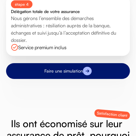
étape 4
Délégation totale de votre assurance
Nous gérons l’ensemble des démarches
administratives : résiliation auprès de la banque,
échanges et suivi jusqu’à l’acceptation définitive du
dossier.
Service premium inclus
Faire une simulation
Satisfaction client
I
l
s
o
n
t
é
c
o
n
o
m
i
s
é
s
u
r
l
e
u
r
a
s
s
u
r
a
n
c
e
d
e
p
r
ê
t
,
p
o
u
r
q
u
o
i