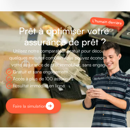
L'humain derrière
P
r
ê
t
à
o
p
t
i
m
i
s
e
r
v
o
t
r
e
a
s
s
u
r
a
n
c
e
d
e
p
r
ê
t
?
Utilisez
notre
comparateur
gratuit
pour
découvrir
en
quelques
minutes
combien
vous
pouvez
économiser
sur
votre
assurance
de
prêt
immobilier,
sans
engagement.
Gratuit et sans engagement
Accès à plus de 100 assureurs
Résultat immédiat en ligne
Faire la simulation