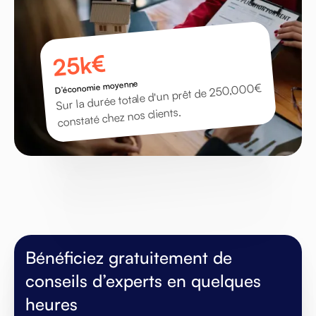
25k€
D’économie moyenne
Sur la durée totale d'un prêt de 250,000€
constaté chez nos clients.
Bénéficiez gratuitement de
conseils d’experts en quelques
heures