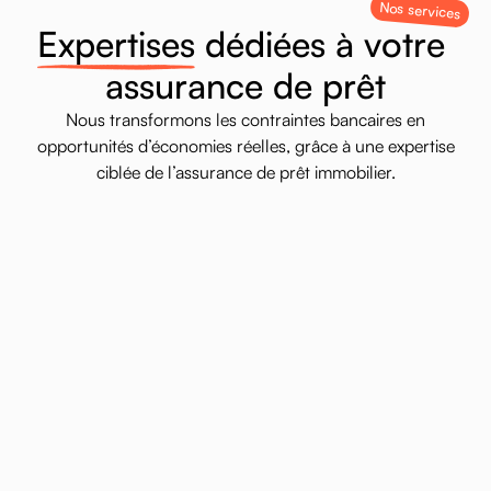
Nos services
E
x
p
e
r
t
i
s
e
s
d
é
d
i
é
e
s
à
v
o
t
r
e
a
s
s
u
r
a
n
c
e
d
e
p
r
ê
t
Nous
transformons
les
contraintes
bancaires
en
opportunités
d’économies
réelles,
grâce
à
une
expertise
ciblée
de
l’assurance
de
prêt
immobilier.
Changement Loi Lemoine
Résiliation et substitution de votre assurance de prêt à
tout moment, sans frais ni préavis bancaire.
Contactez-nous