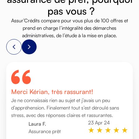
p
a
s
v
o
u
s
?
Assur’Crédits
compare
pour
vous
plus
de
100
offres
et
prend
en
charge
l’intégralité
des
démarches
administratives,
de
l’étude
à
la
mise
en
place.
Merci Kérian, très rassurant!
Service sérieux et fluide
Accompagnement clair et rassurant
Je ne connaissais rien au sujet et j’avais un peu
Très bonne expérience globale. Dossier monté
Très bonne prise en charge de mon dossier. Les
d’appréhension. Finalement tout s’est déroulé sans
rapidement et accompagnement sérieux. On sent un
explications étaient claires et le suivi sérieux du début à
stress, avec des réponses claires et rassurantes.
vrai professionnalisme.
la fin. Merci Kérian pour l’accompagnement et la
disponibilité.
23 Apr 24
29 Nov 24
Laura F.
Nicolas G.
04 Oct 23
Assurance prêt
Crédit immobilier
Marc D.
Crédit immobilier