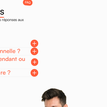
FAQ
s
s
réponses
aux
nnelle ?
pendant ou
ire ?