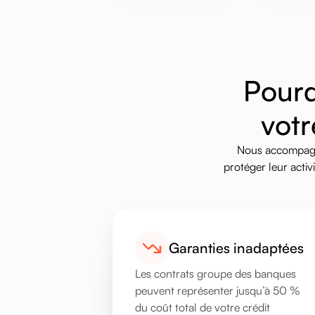
P
o
u
r
v
o
t
r
Nous
accompag
protéger
leur
activi
Garanties inadaptées
Les contrats groupe des banques
peuvent représenter jusqu’à 50 %
du coût total de votre crédit