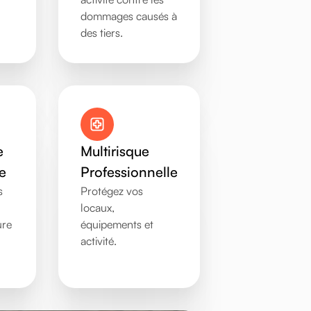
dommages causés à
des tiers.
e
Multirisque
e
Professionnelle
s
Protégez vos
locaux,
ure
équipements et
activité.