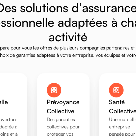
D
e
s
s
o
l
u
t
i
o
n
s
d
’
a
s
s
u
r
a
n
c
e
s
s
i
o
n
n
e
l
l
e
a
d
a
p
t
é
e
s
à
c
h
a
c
t
i
v
i
t
é
pare
pour
vous
les
offres
de
plusieurs
compagnies
partenaires
et
hoix
de
garanties
adaptées
à
votre
entreprise,
vos
équipes
et
votr
lle
Prévoyance
Santé
é
Collective
Collectiv
uverture
Des garanties
Une mutuell
daptée à
collectives pour
entreprise
oins et à
protéger vos
pensée pour