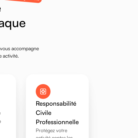
e
a
q
u
e
vous
accompagne
e
activité.
Responsabilité
e
Civile
e
Professionnelle
Protégez votre
activité contre les