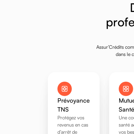
p
r
o
f
Assur’Crédits
com
dans
le
c
Prévoyance
Mutue
TNS
Sant
Protégez vos
Une co
revenus en cas
santé a
d’arrêt de
vos bes