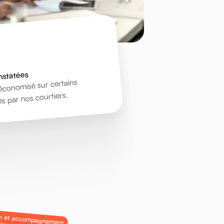
nstatées
conomisé sur certains
és par nos courtiers.
on et accompagnement