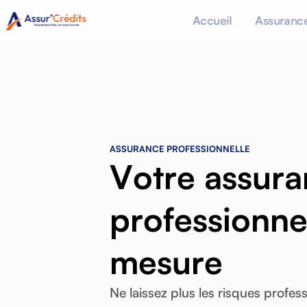
Accueil
Assurance
A
S
S
U
R
A
N
C
E
P
R
O
F
E
S
S
I
O
N
N
E
L
L
E
V
o
t
r
e
a
s
s
u
r
a
p
r
o
f
e
s
s
i
o
n
n
m
e
s
u
r
e
Ne
laissez
plus
les
risques
profess