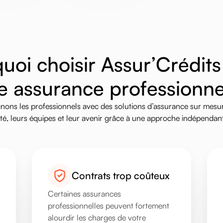
q
u
o
i
c
h
o
i
s
i
r
A
s
s
u
r
’
C
r
é
d
i
t
s
e
a
s
s
u
r
a
n
c
e
p
r
o
f
e
s
s
i
o
n
n
nons
les
professionnels
avec
des
solutions
d’assurance
sur
mesur
té,
leurs
équipes
et
leur
avenir
grâce
à
une
approche
indépendan
Contrats trop coûteux
Certaines assurances
professionnelles peuvent fortement
alourdir les charges de votre