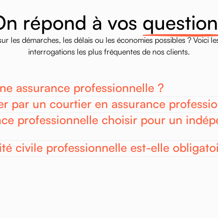
O
n
r
é
p
o
n
d
à
v
o
s
q
u
e
s
t
i
o
n
sur
les
démarches,
les
délais
ou
les
économies
possibles
?
Voici
le
interrogations
les
plus
fréquentes
de
nos
clients.
ne assurance professionnelle ?
r par un courtier en assurance professio
ce professionnelle choisir pour un indé
té civile professionnelle est-elle obligato