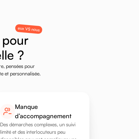
eux VS nous
p
o
u
r
e
l
l
e
?
e,
pensées
pour
te
et
personnalisée.
Manque
d’accompagnement
Des démarches complexes, un suivi
limité et des interlocuteurs peu