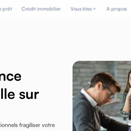
 prêt
Crédit immobilier
Vous êtes
A propos
n
c
e
e
l
l
e
s
u
r
ionnels
fragiliser
votre