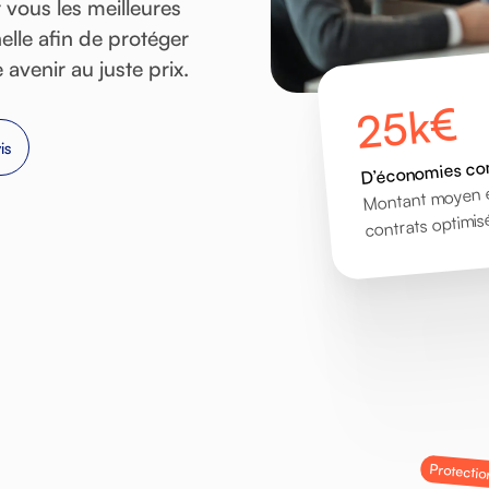
r
vous
les
meilleures
elle
afin
de
protéger
e
avenir
au
juste
prix.
25k€
is
D’économies co
Montant moyen é
contrats optimis
Protecti