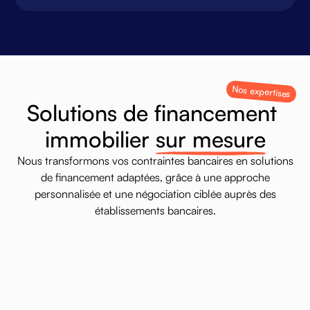
Nos expertises
S
o
l
u
t
i
o
n
s
d
e
f
i
n
a
n
c
e
m
e
n
t
i
m
m
o
b
i
l
i
e
r
s
u
r
m
e
s
u
r
e
Nous
transformons
vos
contraintes
bancaires
en
solutions
de
financement
adaptées,
grâce
à
une
approche
personnalisée
et
une
négociation
ciblée
auprès
des
établissements
bancaires.
Résidence principale
Accompagnement pour votre premier achat