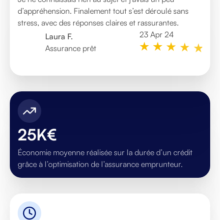
d’appréhension. Finalement tout s’est déroulé sans
rapidement et accompagnement sérieux. On sent un
explications étaient claires et le suivi sérieux du début à
stress, avec des réponses claires et rassurantes.
vrai professionnalisme.
la fin. Merci Kérian pour l’accompagnement et la
disponibilité.
23 Apr 24
29 Nov 24
Laura F.
Nicolas G.
04 Oct 23
Assurance prêt
Crédit immobilier
Marc D.
Crédit immobilier
25K€
Économie moyenne réalisée sur la durée d’un crédit
grâce à l’optimisation de l’assurance emprunteur.