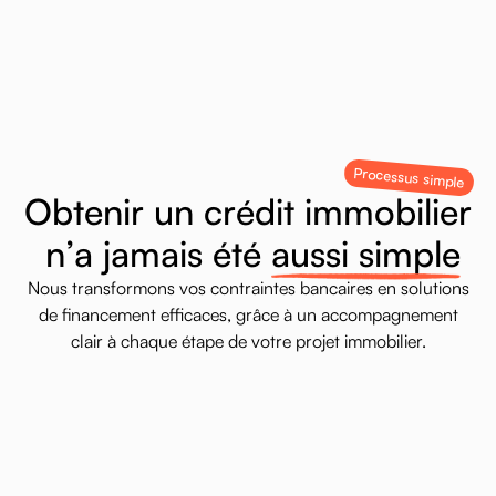
Contactez-nous
Processus simple
O
b
t
e
n
i
r
u
n
c
r
é
d
i
t
i
m
m
o
b
i
l
i
e
r
n
’
a
j
a
m
a
i
s
é
t
é
a
u
s
s
i
s
i
m
p
l
e
Nous
transformons
vos
contraintes
bancaires
en
solutions
de
financement
efficaces,
grâce
à
un
accompagnement
clair
à
chaque
étape
de
votre
projet
immobilier.
étape 1
Analyse de votre dossier de
crédit
Transmettez vos