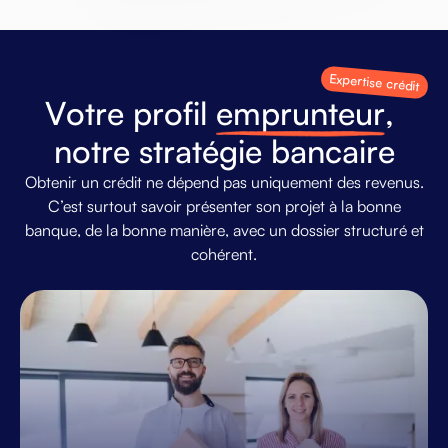
Expertise crédit
V
o
t
r
e
p
r
o
f
i
l
e
m
p
r
u
n
t
e
u
r
,
n
o
t
r
e
s
t
r
a
t
é
g
i
e
b
a
n
c
a
i
r
e
Obtenir
un
crédit
ne
dépend
pas
uniquement
des
revenus.
C’est
surtout
savoir
présenter
son
projet
à
la
bonne
banque,
de
la
bonne
manière,
avec
un
dossier
structuré
et
cohérent.