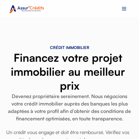
C
R
É
D
I
T
I
M
M
O
B
I
L
I
E
R
F
i
n
a
n
c
e
z
v
o
t
r
e
p
r
o
j
e
t
i
m
m
o
b
i
l
i
e
r
a
u
m
e
i
l
l
e
u
r
p
r
i
x
Devenez
propriétaire
sereinement.
Nous
négocions
votre
crédit
immobilier
auprès
des
banques
les
plus
adaptées
à
votre
profil
afin
d’obtenir
des
conditions
de
financement
optimisées,
en
toute
transparence.
Un crédit vous engage et doit être remboursé. Vérifiez vos