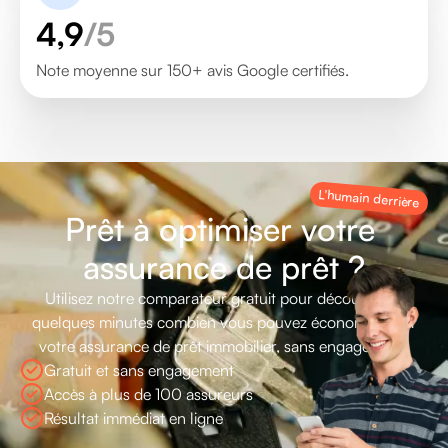
4,9
/5
Note moyenne sur 150+ avis Google certifiés.
L'humain derrière
P
r
ê
t
à
o
p
t
i
m
i
s
e
r
v
o
t
r
e
a
s
s
u
r
a
n
c
e
d
e
p
r
ê
t
?
Utilisez
notre
comparateur
gratuit
pour
découvrir
en
quelques
minutes
combien
vous
pouvez
économiser
sur
votre
assurance
de
prêt
immobilier,
sans
engagement.
Gratuit et sans engagement
Accès à plus de 100 assureurs
Résultat immédiat en ligne