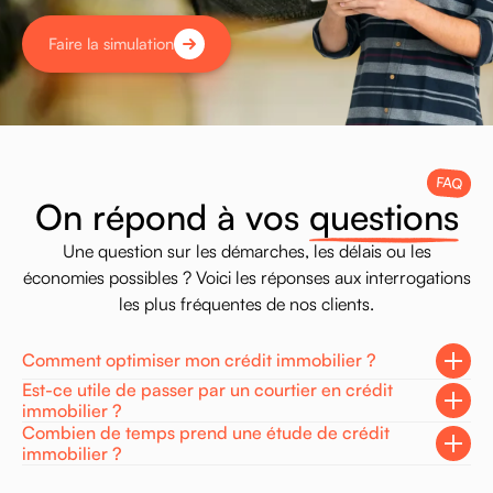
Faire la simulation
FAQ
O
n
r
é
p
o
n
d
à
v
o
s
q
u
e
s
t
i
o
n
s
Une
question
sur
les
démarches,
les
délais
ou
les
économies
possibles
?
Voici
les
réponses
aux
interrogations
les
plus
fréquentes
de
nos
clients.
Comment optimiser mon crédit immobilier ?
Est-ce utile de passer par un courtier en crédit
immobilier ?
Combien de temps prend une étude de crédit
immobilier ?