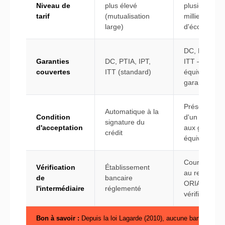
Niveau de
plus élevé
plusieurs
tarif
(mutualisation
milliers d'eu
large)
d'économies
DC, PTIA, IP
Garanties
DC, PTIA, IPT,
ITT —
couvertes
ITT (standard)
équivalence
garantie exi
Présentation
Automatique à la
Condition
d'un contrat
signature du
d'acceptation
aux garantie
crédit
équivalentes
Courtier inscr
Vérification
Établissement
au registre
de
bancaire
ORIAS à
l'intermédiaire
réglementé
vérifier
Bon à savoir :
Depuis la loi Lagarde (2010), aucune banque ne