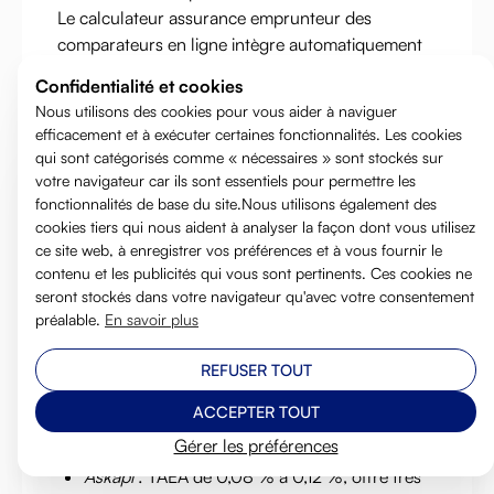
Le calculateur assurance emprunteur des
comparateurs en ligne intègre automatiquement
cette conversion. C'est pourquoi la simulation
Confidentialité et cookies
reste l'outil le plus fiable pour comparer les offres
Nous utilisons des cookies pour vous aider à naviguer
sur une base homogène.
efficacement et à exécuter certaines fonctionnalités. Les cookies
qui sont catégorisés comme « nécessaires » sont stockés sur
Benchmarking des
votre navigateur car ils sont essentiels pour permettre les
fonctionnalités de base du site.Nous utilisons également des
Meilleurs Assureurs :
cookies tiers qui nous aident à analyser la façon dont vous utilisez
Malakoff Humanis, CNP
ce site web, à enregistrer vos préférences et à vous fournir le
contenu et les publicités qui vous sont pertinents. Ces cookies ne
Assurances, Askapi
seront stockés dans votre navigateur qu'avec votre consentement
préalable.
En savoir plus
En 2026, les meilleurs taux du marché pour un
profil standard (35 ans, non-fumeur,
REFUSER TOUT
fonctionnaire ou cadre) se situent autour de :
ACCEPTER TOUT
Malakoff Humanis
: TAEA de 0,09 % à 0,14 %,
selon les garanties et le profil
Gérer les préférences
Askapi
: TAEA de 0,08 % à 0,12 %, offre très