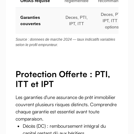
ORIAS requise
reglementee
recommandee
Deces, PTI,
Garanties
Deces, PTI,
IPT, ITT +
couvertes
IPT, ITT
options
Source : donnees de marche 2024 — taux indicatifs variables
selon le profil emprunteur.
Protection Offerte : PTI,
ITT et IPT
Les garanties d'une assurance de prêt immobilier
couvrent plusieurs risques distincts. Comprendre
chaque garantie est essentiel avant toute
comparaison.
Décès (DC) : remboursement intégral du
capital restant dû aux héritiers