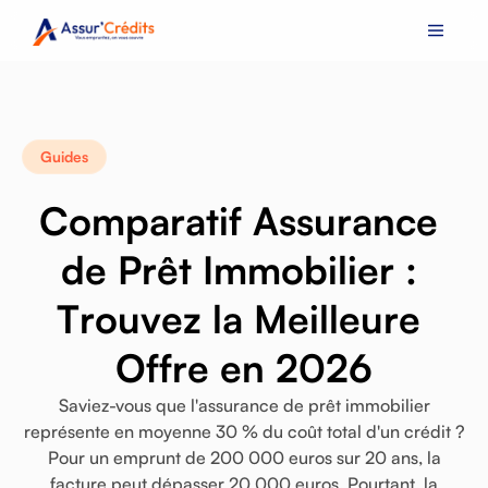
Guides
C
o
m
p
a
r
a
t
i
f
A
s
s
u
r
a
n
c
e
d
e
P
r
ê
t
I
m
m
o
b
i
l
i
e
r
:
T
r
o
u
v
e
z
l
a
M
e
i
l
l
e
u
r
e
O
f
f
r
e
e
n
2
0
2
6
Saviez-vous
que
l'assurance
de
prêt
immobilier
représente
en
moyenne
30
%
du
coût
total
d'un
crédit
?
Pour
un
emprunt
de
200
000
euros
sur
20
ans,
la
facture
peut
dépasser
20
000
euros.
Pourtant,
la