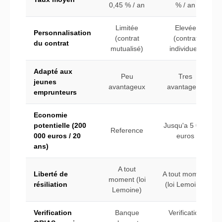
0,45 % / an
% / an
Limitée
Elevée
Personnalisation
(contrat
(contrat
du contrat
mutualisé)
individuel)
Adapté aux
Peu
Tres
jeunes
avantageux
avantageux
emprunteurs
Economie
potentielle (200
Jusqu'a 5 000
Reference
000 euros / 20
euros
ans)
A tout
Liberté de
A tout moment
moment (loi
résiliation
(loi Lemoine)
Lemoine)
Verification
Banque
Verification